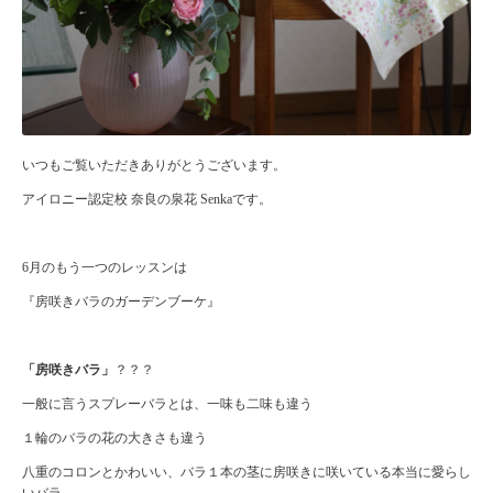
いつもご覧いただきありがとうございます。
アイロニー認定校 奈良の泉花 Senkaです。
6月のもう一つのレッスンは
『房咲きバラのガーデンブーケ』
「房咲きバラ」
？？？
一般に言うスプレーバラとは、一味も二味も違う
１輪のバラの花の大きさも違う
八重のコロンとかわいい、バラ１本の茎に房咲きに咲いている本当に愛らし