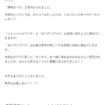
いバラ
『房咲きバラ』と名付けられました。
今回のレッスンでは、ボリュームたっぷりの、シルバピンク&ベイビーカメ
レオン♡
「シャンぺトルブーケ」も「ガーデンブーケ」も自然に戻すように束ねてい
きますが、
「ガーデンブーケ」はお庭の草木や咲くバラを自然に自由に束ねていきま
す。
今回はタワワに実った「サンキラ」を一緒に束ねるのがみなさん一苦労され
ましたが、なんとも言えないぐらい素敵に仕上がりました！！
今月もありがとうございました。
来月もお楽しみに！！！！