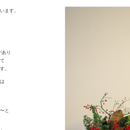
います。
があり
て
す。
は
〜と