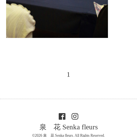
1
泉 花 Senka fleurs
©2026
泉 花 Senka fleurs
. All Rights Reserved.