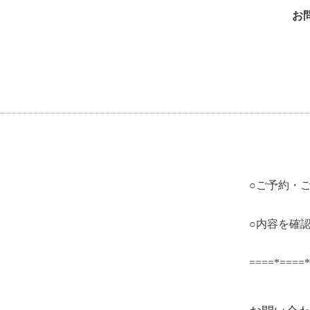
お
○ご予約・
○内容を確
====*====*