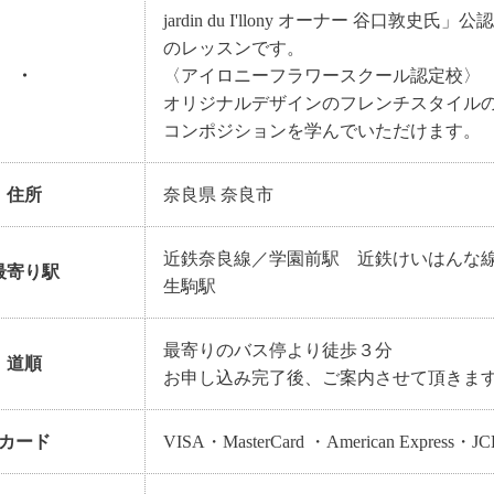
jardin du I'llony オーナー 谷口敦史氏」公認
のレッスンです。
・
〈アイロニーフラワースクール認定校〉
オリジナルデザインのフレンチスタイル
コンポジションを学んでいただけます。
住所
奈良県 奈良市
近鉄奈良線／学園前駅 近鉄けいはんな
最寄り駅
生駒駅
最寄りのバス停より徒歩３分
道順
お申し込み完了後、ご案内させて頂きま
カード
VISA・MasterCard ・American Express・JC