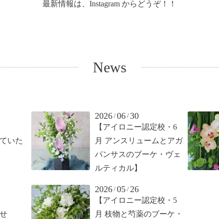
最新情報は、
Instagram
からどうぞ！！
News
2026
06
30
/
/
【アイロニー認定校・6
せていた
月 アンスリュームとアガ
パンサスのブーケ・ヴェ
ルティカル】
2026
05
26
/
/
【アイロニー認定校・5
らせ
月 枝物と芍薬のブーケ・