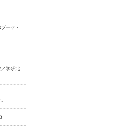
のブーケ・
線／学研北
す。
B