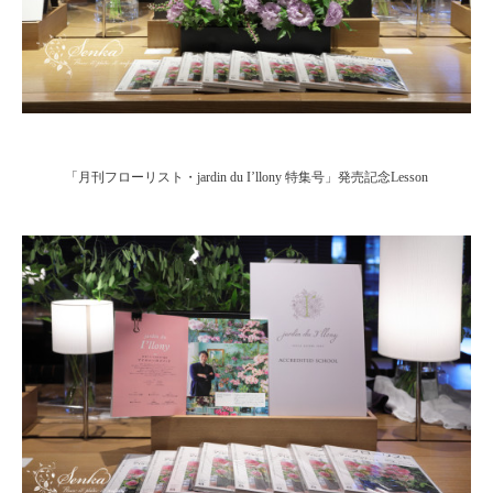
「月刊フローリスト・jardin du I’llony 特集号」発売記念Lesson